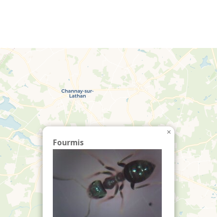
echercher :
×
Fourmis