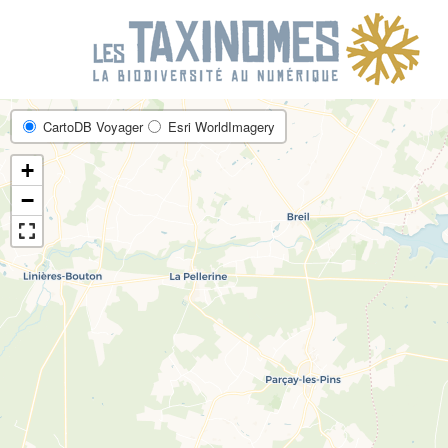
R
CartoDB Voyager
Esri WorldImagery
+
−