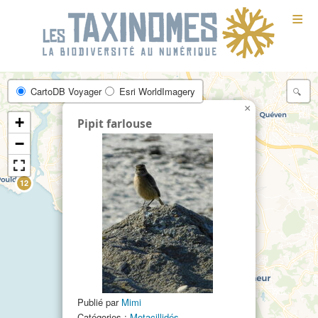
≡
CartoDB Voyager
Esri WorldImagery
×
+
Pipit farlouse
−
12
Publié par
Mimi
Catégories :
Motacillidés