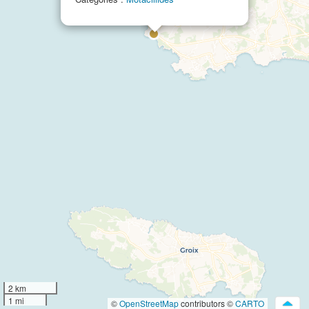
2 km
1 mi
©
OpenStreetMap
contributors ©
CARTO