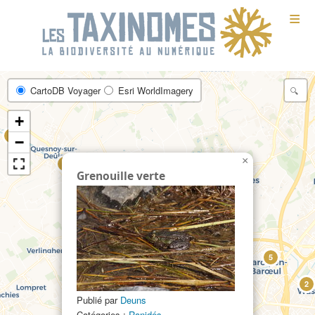
≡
CartoDB Voyager
Esri WorldImagery
+
5
−
×
7
Grenouille verte
8
9
5
2
Publié par
Deuns
Catégories :
Ranidés