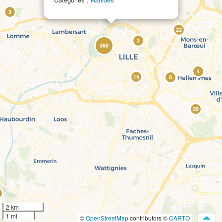
4
3
22
3
360
4
15
8
29
2 km
1 mi
©
OpenStreetMap
contributors ©
CARTO