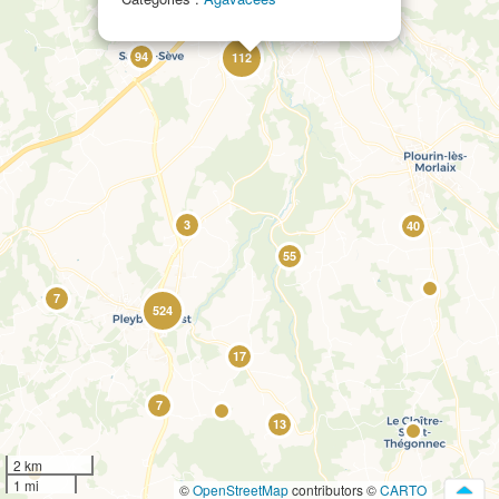
9
94
112
3
40
55
7
524
17
7
13
2 km
1 mi
©
OpenStreetMap
contributors ©
CARTO