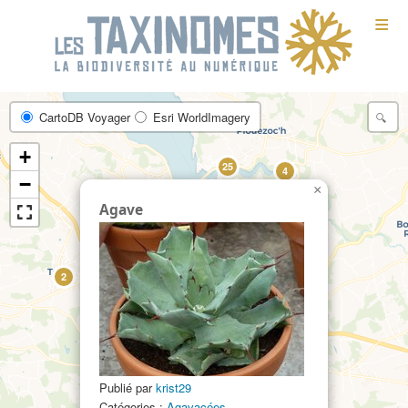
≡
CartoDB Voyager
Esri WorldImagery
+
25
4
−
×
Agave
2
2
Publié par
krist29
34
Catégories :
Agavacées