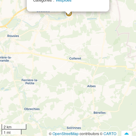
39
2 km
1 mi
©
OpenStreetMap
contributors ©
CARTO