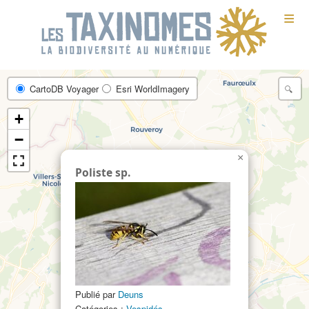
≡
CartoDB Voyager
Esri WorldImagery
+
−
×
Poliste sp.
Publié par
Deuns
3
Catégories :
Vespidés