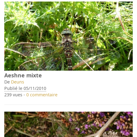
Aeshne mixte
De
Deuns
Publié le 05/11/2010
239 vues -
0 commentaire