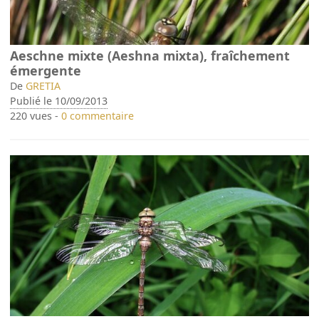
Aeschne mixte (Aeshna mixta), fraîchement
émergente
De
GRETIA
Publié le 10/09/2013
220 vues -
0 commentaire