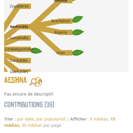
Aeshna
Zygoptères
Brachytron
Aeshnidés
Boyeria
Gomphidés
Cordulégastridés
Anax
Cordulidés
Libellulidés
Aeshna
Pas encore de descriptif.
Contributions (38)
Trier :
par date
,
par popularité
|
Afficher
:
9 médias
,
15
médias
,
30 médias
par page