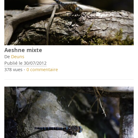
Aeshne mixte
De
Deuns
Publié le 30/07/2012
378 vues -
0 commentaire